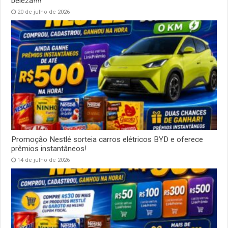
beleza!!!!
20 de julho de 2026
Promoção Nestlé sorteia carros elétricos BYD e oferece
prêmios instantâneos!
14 de julho de 2026