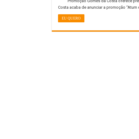
Promoção Gomes da Costa oferece prêm
Costa acaba de anunciar a promoção “Atum 
EU QUERO