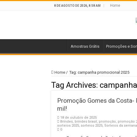
Home
8 DE AGOSTO DE 2026, 8:58 AM
Amostras Grátis
Promoções e Sor
Home
/
Tag:
campanha promocional 2025
Tag Archives:
campanha
Promoção Gomes da Costa- Pr
mil!
18 de outubro de 2025
Brindes
,
brindes brasil
,
promoção
,
promoção 
sorteios 2025
,
sorteios 2025
,
Sorteios da semana
0