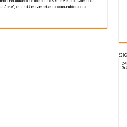
ios instantâneos e sorteio de 50 mil! A marca Gomes da
da Sorte”, que está movimentando consumidores de …
SI
CA
Grá