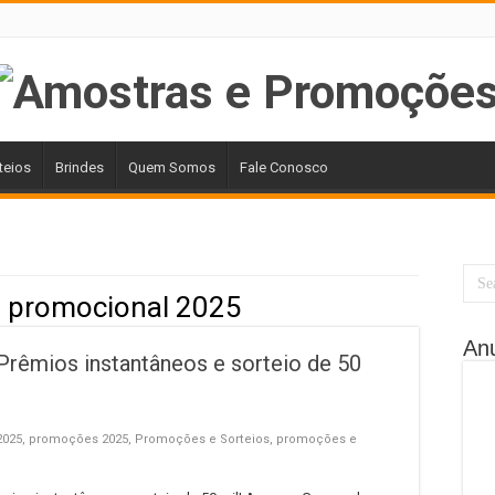
teios
Brindes
Quem Somos
Fale Conosco
 promocional 2025
An
êmios instantâneos e sorteio de 50
2025
,
promoções 2025
,
Promoções e Sorteios
,
promoções e