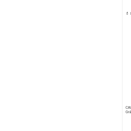
💄
CA
Grá