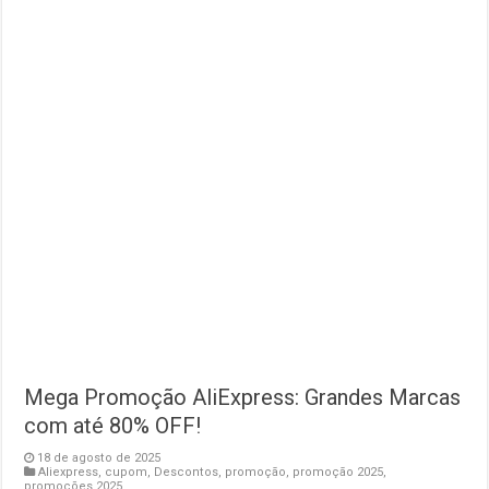
Mega Promoção AliExpress: Grandes Marcas
com até 80% OFF!
18 de agosto de 2025
Aliexpress
,
cupom
,
Descontos
,
promoção
,
promoção 2025
,
promoções 2025