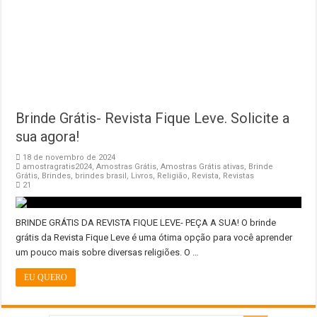
Brinde Grátis- Revista Fique Leve. Solicite a
sua agora!
18 de novembro de 2024
amostragratis2024
,
Amostras Grátis
,
Amostras Grátis ativas
,
Brinde
Grátis
,
Brindes
,
brindes brasil
,
Livros
,
Religião
,
Revista
,
Revistas
21
BRINDE GRÁTIS DA REVISTA FIQUE LEVE- PEÇA A SUA! O brinde
grátis da Revista Fique Leve é uma ótima opção para você aprender
um pouco mais sobre diversas religiões. O …
EU QUERO