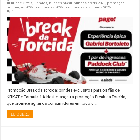
Brinde Grátis
,
Brindes
,
brindes brasil
,
brindes gratis 2025
,
promoção
,
promoção 2025
,
promoções 2025
,
promoções e sorteios 2025
0
Promoção Break da Torcida: brindes exclusivos para os fãs de
KITKAT e Fórmula 1 A Nestlé lançou a promoção Break da Torcida,
que promete agitar os consumidores em todo o …
EU QUERO