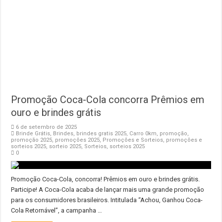
Promoção Coca-Cola concorra Prêmios em
ouro e brindes grátis
6 de setembro de 2025
Brinde Grátis
,
Brindes
,
brindes gratis 2025
,
Carro 0km
,
promoção
,
promoção 2025
,
promoções 2025
,
Promoções e Sorteios
,
promoções e
sorteios 2025
,
sorteio 2025
,
Sorteios
,
sorteios 2025
0
Promoção Coca-Cola, concorra! Prêmios em ouro e brindes grátis.
Participe! A Coca-Cola acaba de lançar mais uma grande promoção
para os consumidores brasileiros. Intitulada “Achou, Ganhou Coca-
Cola Retornável”, a campanha …