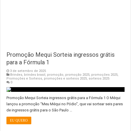
Promoção Mequi Sorteia ingressos grátis
para a Fórmula 1
3 de setembro de 2025
Brindes
,
brindes brasil
,
promoção
,
promoção 2025
,
promoções 2025
,
Promoções e Sorteios
,
promoções e sorteios 2025
,
sorteios 2025
0
Promoção Mequi Sorteia ingressos grátis para a Fórmula 1 O Méqui
lançou a promoção “Meu Méqui no Pódio”, que vai sortear seis pares
de ingressos grátis para o São Paulo …
EU QUERO