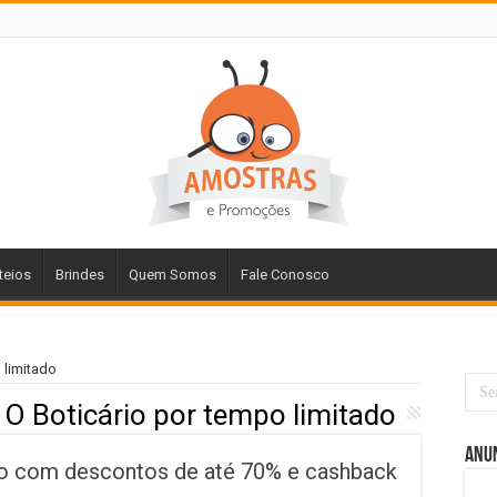
teios
Brindes
Quem Somos
Fale Conosco
 limitado
O Boticário por tempo limitado
Anu
mo com descontos de até 70% e cashback