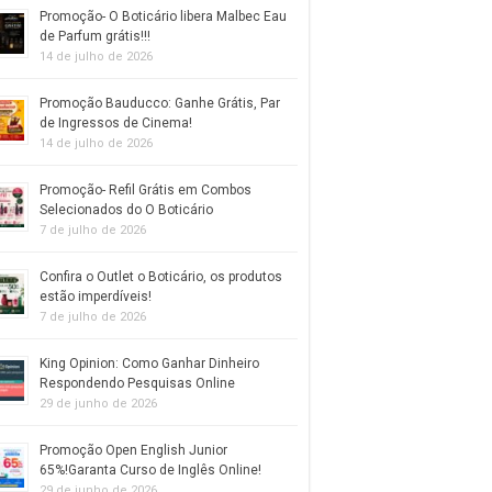
Promoção- O Boticário libera Malbec Eau
de Parfum grátis!!!
14 de julho de 2026
Promoção Bauducco: Ganhe Grátis, Par
de Ingressos de Cinema!
14 de julho de 2026
Promoção- Refil Grátis em Combos
Selecionados do O Boticário
7 de julho de 2026
Confira o Outlet o Boticário, os produtos
estão imperdíveis!
7 de julho de 2026
King Opinion: Como Ganhar Dinheiro
Respondendo Pesquisas Online
29 de junho de 2026
Promoção Open English Junior
65%!Garanta Curso de Inglês Online!
29 de junho de 2026