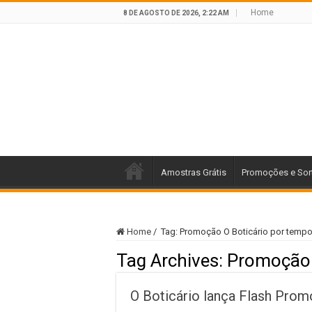
Home
8 DE AGOSTO DE 2026, 2:22 AM
Amostras Grátis
Promoções e Sor
Home
/
Tag:
Promoção O Boticário por tempo
Tag Archives:
Promoção 
O Boticário lança Flash Pro