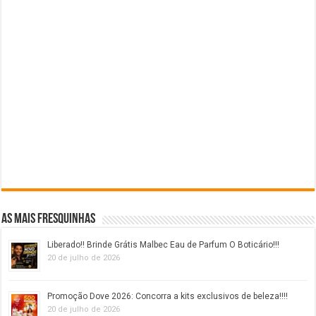
As mais fresquinhas
Liberado!! Brinde Grátis Malbec Eau de Parfum O Boticário!!!
20 de julho de 2026
Promoção Dove 2026: Concorra a kits exclusivos de beleza!!!!
20 de julho de 2026