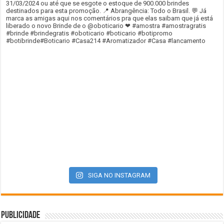
SIGA NO INSTAGRAM
Publicidade