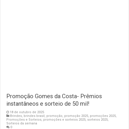
Promoção Gomes da Costa- Prêmios
instantâneos e sorteio de 50 mil!
18 de outubro de 2025
Brindes
,
brindes brasil
,
promoção
,
promoção 2025
,
promoções 2025
,
Promoções e Sorteios
,
promoções e sorteios 2025
,
sorteios 2025
,
Sorteios da semana
0