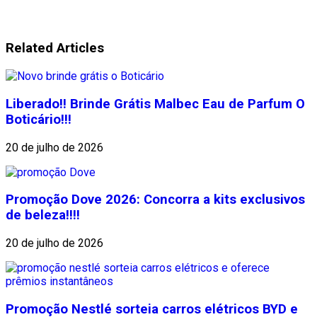
Related Articles
Liberado!! Brinde Grátis Malbec Eau de Parfum O
Boticário!!!
20 de julho de 2026
Promoção Dove 2026: Concorra a kits exclusivos
de beleza!!!!
20 de julho de 2026
Promoção Nestlé sorteia carros elétricos BYD e