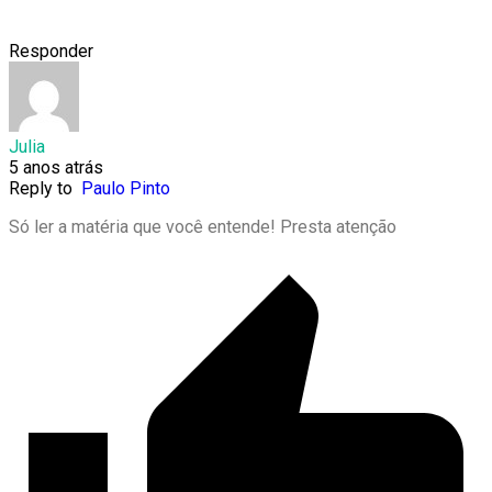
Responder
Julia
5 anos atrás
Reply to
Paulo Pinto
Só ler a matéria que você entende! Presta atenção