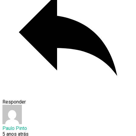
Responder
Paulo Pinto
5 anos atrás