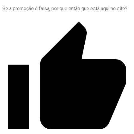
Se a promoção é falsa, por que então que está aqui no site?