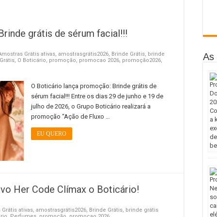
rinde grátis de sérum facial!!!
Amostras Grátis ativas
,
amostrasgrátis2026
,
Brinde Grátis
,
brinde
As 
Grátis
,
O Boticário
,
promoção
,
promocao 2026
,
promoção2026
,
O Boticário lança promoção: Brinde grátis de
sérum facial!!! Entre os dias 29 de junho e 19 de
julho de 2026, o Grupo Boticário realizará a
promoção “Ação de Fluxo …
EU QUERO
ovo Her Code Clímax o Boticário!
Grátis ativas
,
amostrasgrátis2026
,
Brinde Grátis
,
brinde grátis
rio
,
Perfumes
,
promoção
,
promocao 2026