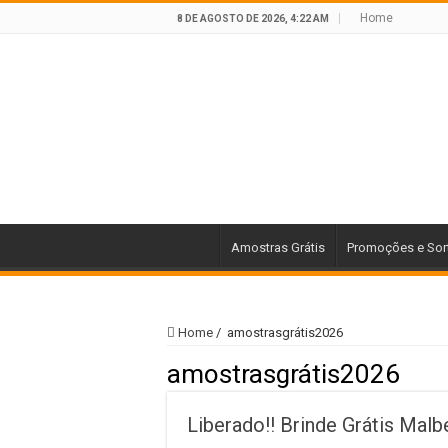
Home
8 DE AGOSTO DE 2026, 4:22 AM
Amostras Grátis
Promoções e Sor
Home
/
amostrasgrátis2026
amostrasgrátis2026
Liberado!! Brinde Grátis Malb