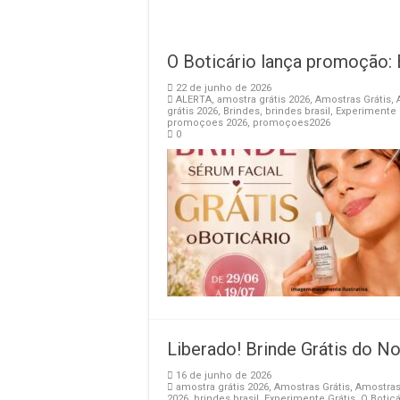
O Boticário lança promoção: B
22 de junho de 2026
ALERTA
,
amostra grátis 2026
,
Amostras Grátis
,
grátis 2026
,
Brindes
,
brindes brasil
,
Experimente 
promoçoes 2026
,
promoçoes2026
0
Liberado! Brinde Grátis do N
16 de junho de 2026
amostra grátis 2026
,
Amostras Grátis
,
Amostras 
2026
,
brindes brasil
,
Experimente Grátis
,
O Boticá