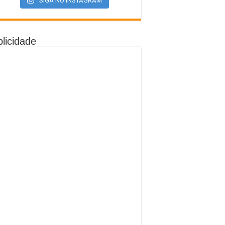
SIGA NO INSTAGRAM
licidade