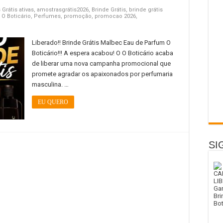
Grátis ativas
,
amostrasgrátis2026
,
Brinde Grátis
,
brinde grátis
,
O Boticário
,
Perfumes
,
promoção
,
promocao 2026
,
Liberado!! Brinde Grátis Malbec Eau de Parfum O
Boticário!!! A espera acabou! O O Boticário acaba
de liberar uma nova campanha promocional que
promete agradar os apaixonados por perfumaria
masculina. …
EU QUERO
SI