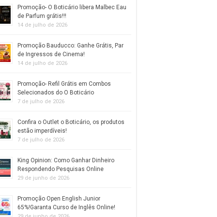
Promoção- O Boticário libera Malbec Eau
de Parfum grátis!!!
14 de julho de 2026
Promoção Bauducco: Ganhe Grátis, Par
de Ingressos de Cinema!
14 de julho de 2026
Promoção- Refil Grátis em Combos
Selecionados do O Boticário
7 de julho de 2026
Confira o Outlet o Boticário, os produtos
estão imperdíveis!
7 de julho de 2026
King Opinion: Como Ganhar Dinheiro
Respondendo Pesquisas Online
29 de junho de 2026
Promoção Open English Junior
65%!Garanta Curso de Inglês Online!
29 de junho de 2026