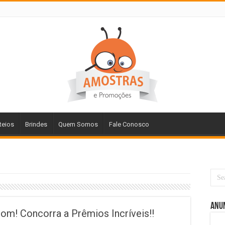
teios
Brindes
Quem Somos
Fale Conosco
Anu
m! Concorra a Prêmios Incríveis!!