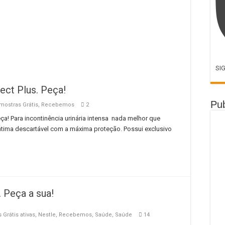
SI
ect Plus. Peça!
Pub
mostras Grátis
,
Recebemos
2
eça! Para incontinência urinária intensa nada melhor que
 íntima descartável com a máxima proteção. Possui exclusivo
 Peça a sua!
 Grátis ativas
,
Nestle
,
Recebemos
,
Saúde
,
Saúde
14