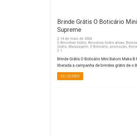
Brinde Grátis O Boticário M
Supreme
14 de maio de 2024
Amostras Grátis
,
Amostras Grátis ativas
,
Beleza
Grátis
,
Maquiagem
,
O Boticário
,
promoção
,
Rec
1
Brinde Grátis O Boticário Mini Batom Mak
liberada a campanha de brindes grátis de o Bo
EU QUERO