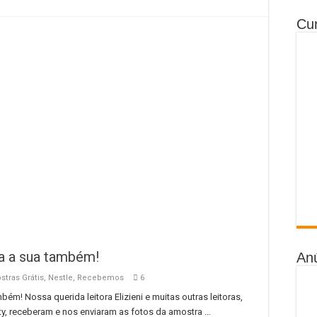
Cur
ça a sua também!
An
tras Grátis
,
Nestle
,
Recebemos
6
ém! Nossa querida leitora Elizieni e muitas outras leitoras,
uty, receberam e nos enviaram as fotos da amostra …