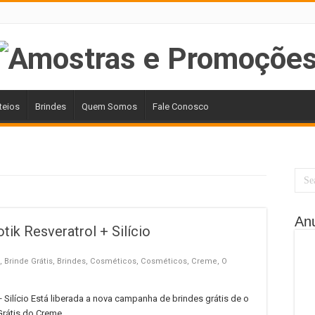
teios
Brindes
Quem Somos
Fale Conosco
An
tik Resveratrol + Silício
,
Brinde Grátis
,
Brindes
,
Cosméticos
,
Cosméticos
,
Creme
,
O
 + Silício Está liberada a nova campanha de brindes grátis de o
 Grátis do Creme …