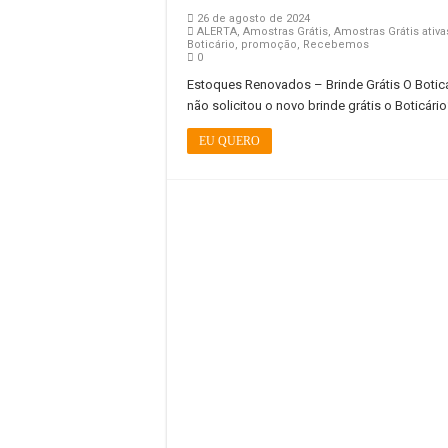
26 de agosto de 2024
ALERTA
,
Amostras Grátis
,
Amostras Grátis ativa
Boticário
,
promoção
,
Recebemos
0
Estoques Renovados – Brinde Grátis O Botic
não solicitou o novo brinde grátis o Boticár
EU QUERO