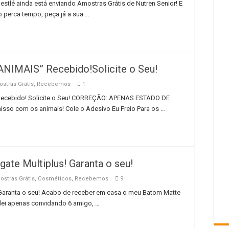
Nestlé ainda está enviando Amostras Grátis de Nutren Senior! E
 perca tempo, peça já a sua …
NIMAIS” Recebido!Solicite o Seu!
stras Grátis
,
Recebemos
1
ecebido! Solicite o Seu! CORREÇÃO: APENAS ESTADO DE
o com os animais! Cole o Adesivo Eu Freio Para os …
ate Multiplus! Garanta o seu!
stras Grátis
,
Cosméticos
,
Recebemos
9
 Garanta o seu! Acabo de receber em casa o meu Batom Matte
ei apenas convidando 6 amigo, …