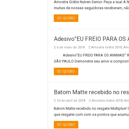
Amostra Grátis Nutren Senior. Peça a sua! A 
muitas de nossas seguidoras receberam, não
EU QUERO
Adesivo”EU FREIO PARA OS A
6 de maio de 2018
Amostra Grátis 2018
,
Amo
Adesivo”EU FREIO PARA OS ANIMAIS” R
SÃO PAULO Demonstre seu amor e compromiss
EU QUERO
Batom Matte recebido no resg
10 de abril de 2018
Amostra Grátis 2018
,
Amo
Batom Matte recebido no resgate Multiplus!
que resgatei com com os pontos que acumul
EU QUERO