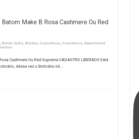
ini Batom Make B Rosa Cashmere Ou Red
,
Brinde Grátis
,
Brindes
,
Cosméticos
,
Cosméticos
,
Experimente
ebemos
e B Rosa Cashmere Ou Red Supreme CADASTRO LIBERADO Está
ticário, dessa vez o Boticário irá …