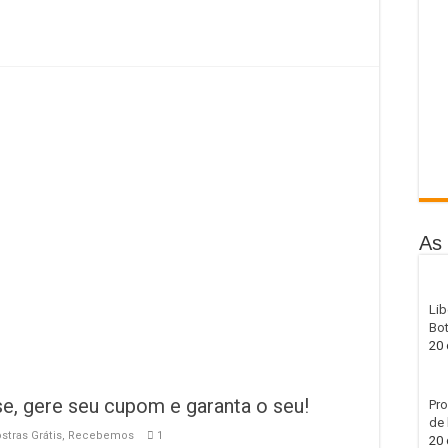
As 
Lib
Bot
20 
se, gere seu cupom e garanta o seu!
Pro
de 
tras Grátis
,
Recebemos
1
20 