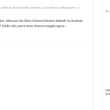
s
,
Beleza
,
Brinde Grátis
,
Brindes
,
Cosméticos
,
Maquiagem
,
O
💄
ário: Máscara de Cílios Volume Extremo MakeB Você ainda
io? Então não perca essa chance resgate agora …
CA
Grá