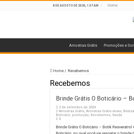
Home
8 DE AGOSTO DE 2026, 1:07 AM
Amostras Grátis
Promoções e Sor
Home
/
Recebemos
Recebemos
Brinde Grátis O Boticário – Bo
2 de setembro de 2024
Amostras Grátis
,
Amostras Grátis ativas
,
Beleza
Boticário
,
promoção
,
Recebemos
,
Saúde
0
Brinde Grátis O Boticário – Botik Resveratrol
Boticário, no qual você vai resgatar o brinde