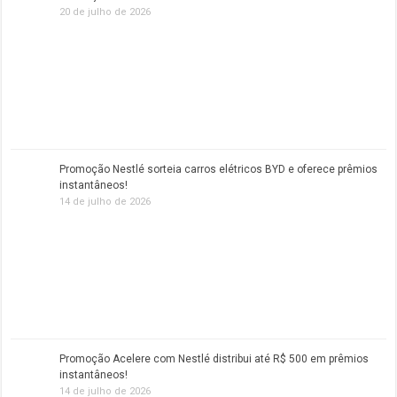
20 de julho de 2026
Promoção Nestlé sorteia carros elétricos BYD e oferece prêmios
instantâneos!
14 de julho de 2026
Promoção Acelere com Nestlé distribui até R$ 500 em prêmios
instantâneos!
14 de julho de 2026