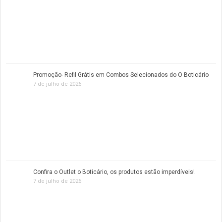
Promoção- Refil Grátis em Combos Selecionados do O Boticário
7 de julho de 2026
Confira o Outlet o Boticário, os produtos estão imperdíveis!
7 de julho de 2026