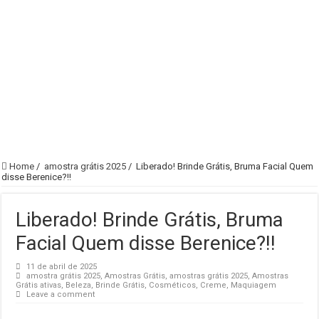
Home
/
amostra grátis 2025
/
Liberado! Brinde Grátis, Bruma Facial Quem
disse Berenice?!!
Liberado! Brinde Grátis, Bruma
Facial Quem disse Berenice?!!
11 de abril de 2025
amostra grátis 2025
,
Amostras Grátis
,
amostras grátis 2025
,
Amostras
Grátis ativas
,
Beleza
,
Brinde Grátis
,
Cosméticos
,
Creme
,
Maquiagem
Leave a comment