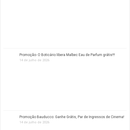
Promoção- O Boticário libera Malbec Eau de Parfum grátis!!!
14 de julho de 2026
Promoção Bauducco: Ganhe Grátis, Par de Ingressos de Cinema!
14 de julho de 2026