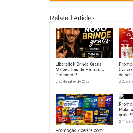
Related Articles
Liberado!! Brinde Grátis
Promoç
Malbec Eau de Parfum O
Concorr
Boticário!!!
de bele
20 de julho de 2026
20 de j
Promoç
Malbec
grátis!!
14 de j
Promoção Acelere com