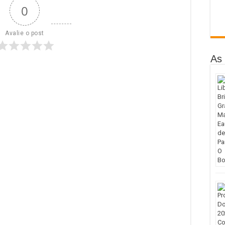
0
Avalie o post
As 