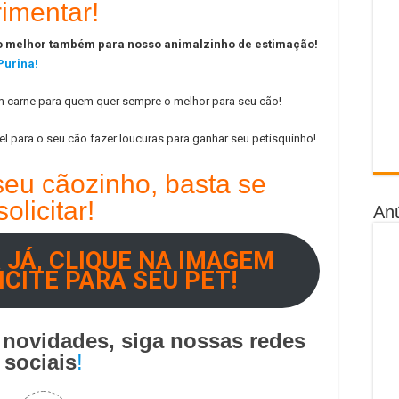
imentar!
 melhor também para nosso animalzinho de estimação!
Purina!
om carne para quem quer sempre o melhor para seu cão!
el para o seu cão fazer loucuras para ganhar seu petisquinho!
seu cãozinho, basta se
olicitar!
An
 JÁ, CLIQUE NA IMAGEM
ICITE PARA SEU PET!
 novidades, siga nossas redes
soci
ais
!