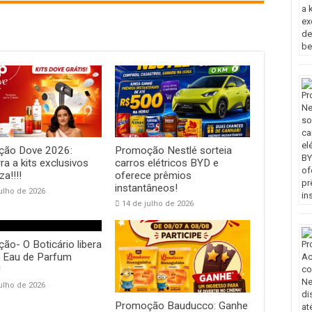
ão Dove 2026:
Promoção Nestlé sorteia
a a kits exclusivos
carros elétricos BYD e
za!!!!
oferece prêmios
instantâneos!
ulho de 2026
14 de julho de 2026
ão- O Boticário libera
 Eau de Parfum
!
ulho de 2026
Promoção Bauducco: Ganhe