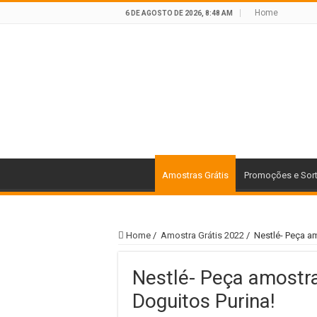
Home
6 DE AGOSTO DE 2026, 8:48 AM
Amostras Grátis
Promoções e Sor
Home
/
Amostra Grátis 2022
/
Nestlé- Peça am
Nestlé- Peça amostra
Doguitos Purina!