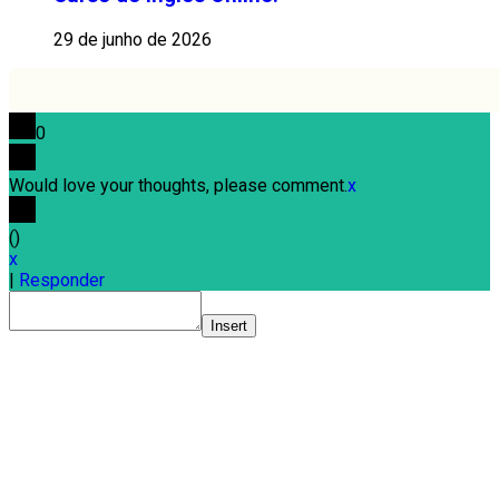
29 de junho de 2026
0
Would love your thoughts, please comment.
x
(
)
x
|
Responder
Insert