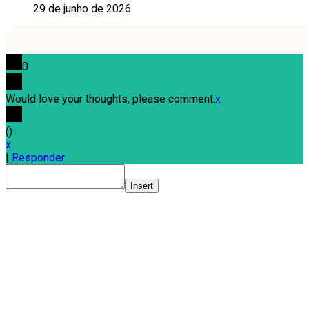
29 de junho de 2026
0
Would love your thoughts, please comment.
x
(
)
x
|
Responder
Insert