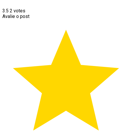
3.5
2
votes
Avalie o post