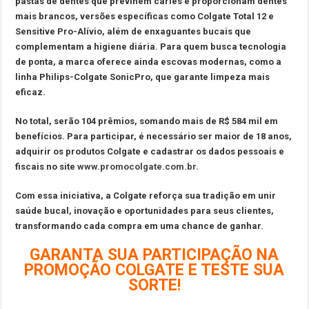
pastas de dentes que previnem cáries e proporcionam dentes
mais brancos, versões específicas como Colgate Total 12 e
Sensitive Pro-Alívio, além de enxaguantes bucais que
complementam a higiene diária. Para quem busca tecnologia
de ponta, a marca oferece ainda escovas modernas, como a
linha Philips-Colgate SonicPro, que garante limpeza mais
eficaz.
No total, serão 104 prêmios, somando mais de R$ 584 mil em
benefícios. Para participar, é necessário ser maior de 18 anos,
adquirir os produtos Colgate e cadastrar os dados pessoais e
fiscais no site
www.promocolgate.com.br
.
Com essa iniciativa, a Colgate reforça sua tradição em unir
saúde bucal, inovação e oportunidades para seus clientes,
transformando cada compra em uma chance de ganhar.
GARANTA SUA PARTICIPAÇÃO NA
PROMOÇÃO COLGATE E TESTE SUA
SORTE!