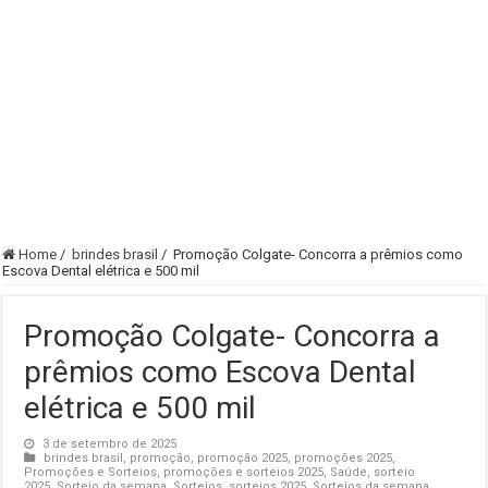
Home
/
brindes brasil
/
Promoção Colgate- Concorra a prêmios como
Escova Dental elétrica e 500 mil
Promoção Colgate- Concorra a
prêmios como Escova Dental
elétrica e 500 mil
3 de setembro de 2025
brindes brasil
,
promoção
,
promoção 2025
,
promoções 2025
,
Promoções e Sorteios
,
promoções e sorteios 2025
,
Saúde
,
sorteio
2025
,
Sorteio da semana
,
Sorteios
,
sorteios 2025
,
Sorteios da semana