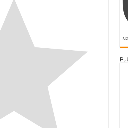
SI
Pub