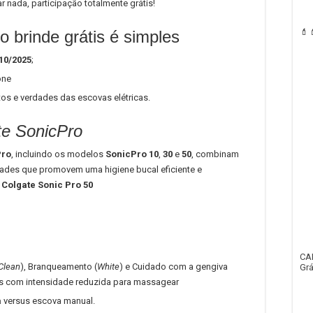
 nada, participação totalmente grátis!
💄
o brinde grátis é simples
/10/2025
;
one
os e verdades das escovas elétricas.
te SonicPro
Pro
, incluindo os modelos
SonicPro 10
,
30
e
50
, combinam
ades que promovem uma higiene bucal eficiente e
 Colgate Sonic Pro 50
CA
Clean
), Branqueamento (
White
) e Cuidado com a gengiva
Grá
is com intensidade reduzida para massagear
a
versus escova manual.