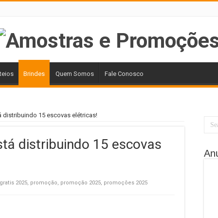
teios
Brindes
Quem Somos
Fale Conosco
distribuindo 15 escovas elétricas!
tá distribuindo 15 escovas
An
gratis 2025
,
promoção
,
promoção 2025
,
promoções 2025