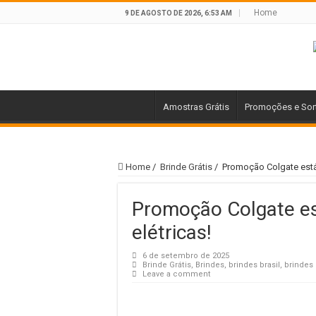
Home
9 DE AGOSTO DE 2026, 6:53 AM
Amostras Grátis
Promoções e Sor
Home
/
Brinde Grátis
/
Promoção Colgate está 
Promoção Colgate es
elétricas!
6 de setembro de 2025
Brinde Grátis
,
Brindes
,
brindes brasil
,
brindes 
Leave a comment