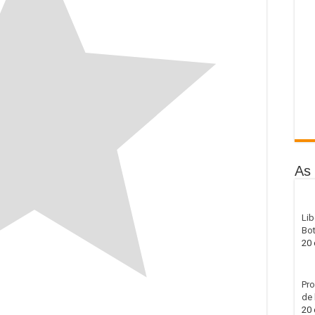
As 
Lib
Bot
20 
Pro
de 
20 