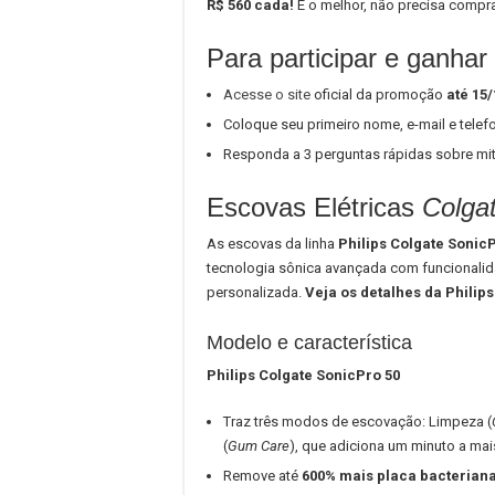
R$ 560 cada!
E o melhor, não precisa comprar
Para participar e ganhar 
Acesse o site
oficial da promoção
até 15
Coloque seu primeiro nome, e-mail e telef
Responda a 3 perguntas rápidas sobre mit
Escovas Elétricas
Colga
As escovas da linha
Philips Colgate Sonic
tecnologia sônica avançada com funcionalid
personalizada.
Veja os detalhes da Philips
Modelo e característica
Philips Colgate SonicPro 50
Traz três modos de escovação: Limpeza (
(
Gum Care
), que adiciona um minuto a ma
Remove até
600% mais placa bacterian