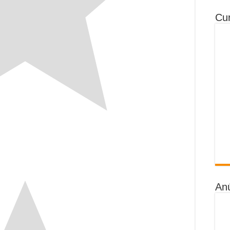
Cur
An