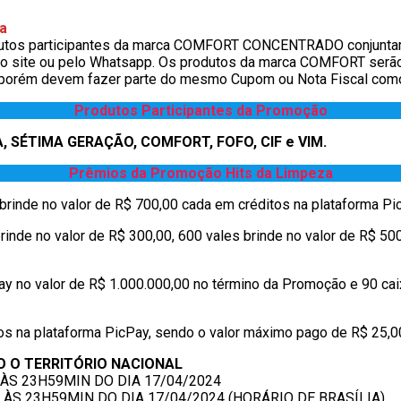
a
rodutos participantes da marca COMFORT CONCENTRADO conjunta
do site ou pelo Whatsapp. Os produtos da marca COMFORT serã
porém devem fazer parte do mesmo Cupom ou Nota Fiscal como
Produtos Participantes da Promoção
A, SÉTIMA GERAÇÃO, COMFORT, FOFO, CIF e VIM.
Prêmios da
Promoção
Hits da Limpeza
 brinde no valor de R$ 700,00 cada em créditos na plataforma Pi
rinde no valor de R$ 300,00, 600 vales brinde no valor de R$ 50
Pay no valor de R$ 1.000.000,00 no término da Promoção e 90 cai
os na plataforma PicPay, sendo o valor máximo pago de R$ 25,0
O O TERRITÓRIO NACIONAL
 ÀS 23H59MIN DO DIA 17/04/2024
 ÀS 23H59MIN DO DIA 17/04/2024 (HORÁRIO DE BRASÍLIA)