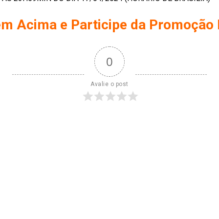
gem Acima
e
Participe da
Promoção
0
Avalie o post