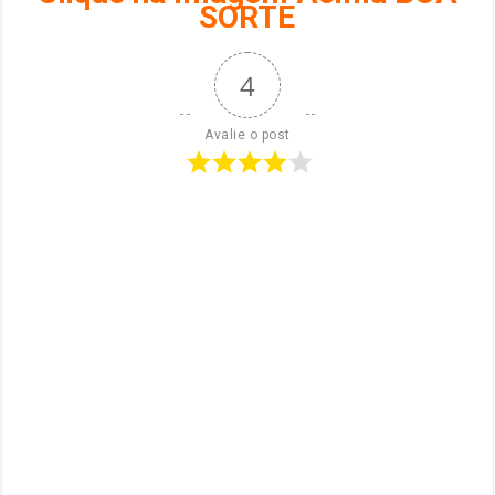
SORTE
4
Avalie o post