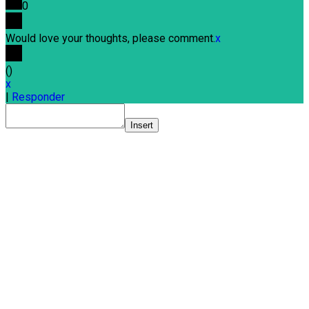
0
Would love your thoughts, please comment.
x
(
)
x
|
Responder
Insert