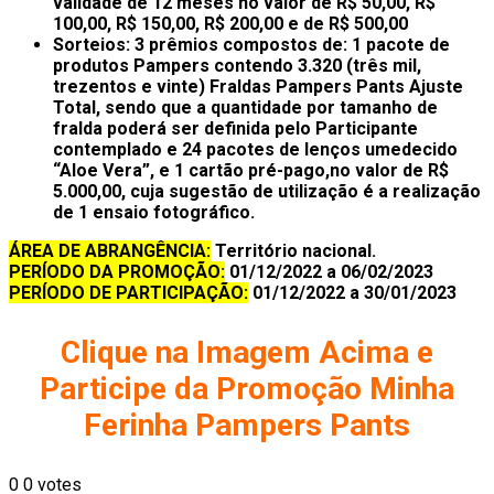
validade de 12 meses no valor de R$ 50,00, R$
100,00, R$ 150,00, R$ 200,00 e de R$ 500,00
Sorteios
: 3 prêmios compostos de: 1 pacote de
produtos Pampers contendo 3.320 (três mil,
trezentos e vinte) Fraldas Pampers Pants Ajuste
Total, sendo que a quantidade por tamanho de
fralda poderá ser definida pelo Participante
contemplado e 24 pacotes de lenços umedecido
“Aloe Vera”, e 1 cartão pré-pago,no valor de R$
5.000,00, cuja sugestão de utilização é a realização
de 1 ensaio fotográfico.
ÁREA DE ABRANGÊNCIA:
Território nacional.
PERÍODO DA PROMOÇÃO:
01/12/2022 a 06/02/2023
PERÍODO DE PARTICIPAÇÃO:
01/12/2022 a 30/01/2023
Clique na Imagem Acima e
Participe da Promoção Minha
Ferinha Pampers Pants
0
0
votes