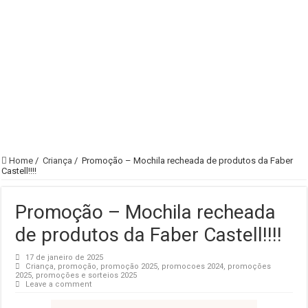
Home
/
Criança
/
Promoção – Mochila recheada de produtos da Faber
Castell!!!!
Promoção – Mochila recheada
de produtos da Faber Castell!!!!
17 de janeiro de 2025
Criança
,
promoção
,
promoção 2025
,
promocoes 2024
,
promoções
2025
,
promoções e sorteios 2025
Leave a comment