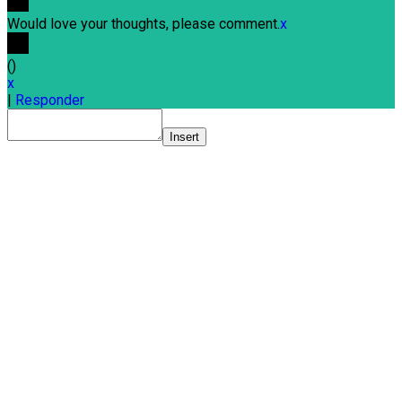
Would love your thoughts, please comment.
x
(
)
x
|
Responder
Insert