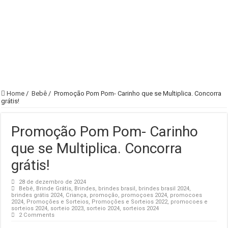
Home
/
Bebê
/
Promoção Pom Pom- Carinho que se Multiplica. Concorra
grátis!
Promoção Pom Pom- Carinho
que se Multiplica. Concorra
grátis!
28 de dezembro de 2024
Bebê
,
Brinde Grátis
,
Brindes
,
brindes brasil
,
brindes brasil 2024
,
brindes grátis 2024
,
Criança
,
promoção
,
promoçoes 2024
,
promocoes
2024
,
Promoções e Sorteios
,
Promoções e Sorteios 2022
,
promocoes e
sorteios 2024
,
sorteio 2023
,
sorteio 2024
,
sorteios 2024
2 Comments