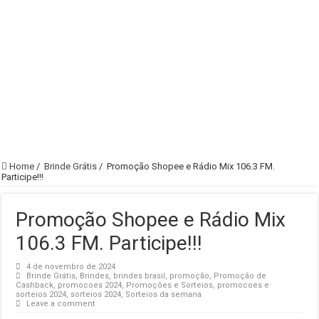
Home
/
Brinde Grátis
/
Promoção Shopee e Rádio Mix 106.3 FM.
Participe!!!
Promoção Shopee e Rádio Mix
106.3 FM. Participe!!!
4 de novembro de 2024
Brinde Grátis
,
Brindes
,
brindes brasil
,
promoção
,
Promoção de
Cashback
,
promocoes 2024
,
Promoções e Sorteios
,
promocoes e
sorteios 2024
,
sorteios 2024
,
Sorteios da semana
Leave a comment