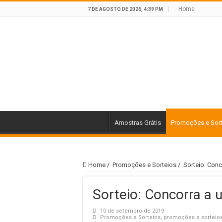
Home
7 DE AGOSTO DE 2026, 4:39 PM
Amostras Grátis
Promoções e Sor
Home
/
Promoções e Sorteios
/
Sorteio: Conc
Sorteio: Concorra a u
10 de setembro de 2019
Promoções e Sorteios
,
promoções e sorteios