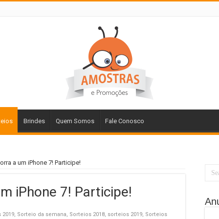
teios
Brindes
Quem Somos
Fale Conosco
orra a um iPhone 7! Participe!
m iPhone 7! Participe!
An
 2019
,
Sorteio da semana
,
Sorteios 2018
,
sorteios 2019
,
Sorteios