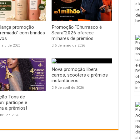
 lança promoção
Promoção “Churrasco é
Premiado” com brindes
Seara”2026 oferece
ivos
milhares de prêmios
maio de 2026
5 de maio de 2026
Nova promoção libera
carros, scooters e prêmios
instantâneos
9 de abril de 2026
ão Tons de
n: participe e
ra a prêmios!
bril de 2026