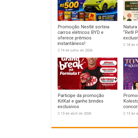
Promoção Nestlé sorteia
Natura
carros elétricos BYD e
“Refil 
oferece prêmios
exclus
instantâneos!
18 de 
14 de julho de 2026
Participe da promoção
Promoç
KitKat e ganhe brindes
Kolesto
exclusivos
concor
13 de abril de 2026
13 de a