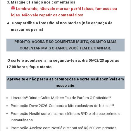
Marque 01 amigo nos comentários
Lembrando, não vale marcar perfil falsos, famosos ou
lojas. Não vale repetir os comentários!
Compartilhe a foto Oficial nos Stories (não esqueça de
marcar os perfis)⠀
⠀
PRONTO, AGORA É SÓ
COMENTAR MUITO, QUANTO MAIS
COMENTAR MAIS CHANCE VOCÊ TEM DE GANHAR.
O sorteio acontecerá na segunda-feira, dia 06/02/23 após às
17:00 horas, fique atento!
Aproveite e não perca as promoções e sorteios disponíveis em
nosso site.
Liberado!! Brinde Grátis Malbec Eau de Parfum O Boticário!!!
Promoção Dove 2026: Concorra a kits exclusivos de beleza!!!!
Promoção Nestlé sorteia carros elétricos BYD e oferece prêmios
instantâneos!
Promoção Acelere com Nestlé distribui até R$ 500 em prêmios