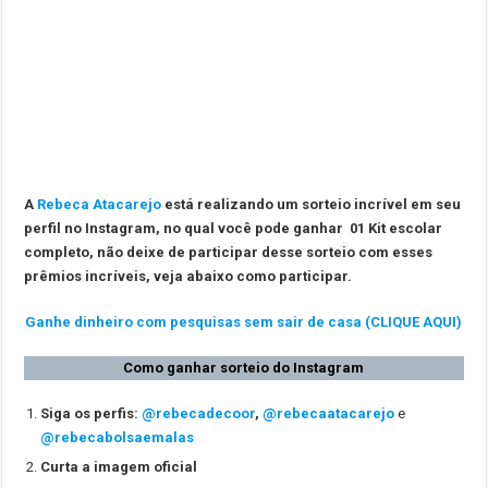
A
Rebeca Atacarejo
está realizando um sorteio incrível em seu
perfil no Instagram, no qual você pode ganhar 01 Kit escolar
completo,
não deixe de participar desse sorteio com esses
prêmios incríveis, veja abaixo como participar.
Ganhe dinheiro com pesquisas sem sair de casa (CLIQUE AQUI)
Como ganhar sorteio do Instagram
Siga os perfis:
@rebecadecoor
,
@rebecaatacarejo
e
@rebecabolsaemalas
Curta a imagem oficial⠀