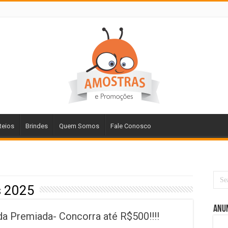
teios
Brindes
Quem Somos
Fale Conosco
s 2025
Anu
 Premiada- Concorra até R$500!!!!