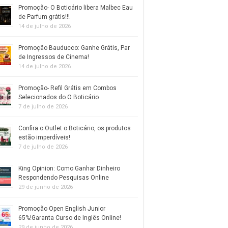
Promoção- O Boticário libera Malbec Eau
de Parfum grátis!!!
14 de julho de 2026
Promoção Bauducco: Ganhe Grátis, Par
de Ingressos de Cinema!
14 de julho de 2026
Promoção- Refil Grátis em Combos
Selecionados do O Boticário
7 de julho de 2026
Confira o Outlet o Boticário, os produtos
estão imperdíveis!
7 de julho de 2026
King Opinion: Como Ganhar Dinheiro
Respondendo Pesquisas Online
29 de junho de 2026
Promoção Open English Junior
65%!Garanta Curso de Inglês Online!
29 de junho de 2026