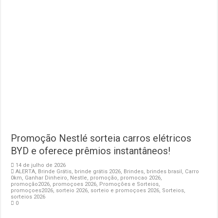
Promoção Nestlé sorteia carros elétricos
BYD e oferece prêmios instantâneos!
14 de julho de 2026
ALERTA
,
Brinde Grátis
,
brinde grátis 2026
,
Brindes
,
brindes brasil
,
Carro
0km
,
Ganhar Dinheiro
,
Nestle
,
promoção
,
promocao 2026
,
promoção2026
,
promoçoes 2026
,
Promoções e Sorteios
,
promoçoes2026
,
sorteio 2026
,
sorteio e promoçoes 2026
,
Sorteios
,
sorteios 2026
0