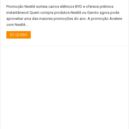
Promoção Nestlé sorteia carros elétricos BYD e oferece prêmios
instantâneos! Quem compra produtos Nestlé ou Garoto agora pode
aproveitar uma das maiores promoções do ano. A promoção Acelere
com Nestlé …
EU QUERO