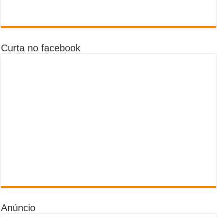
Curta no facebook
Anúncio