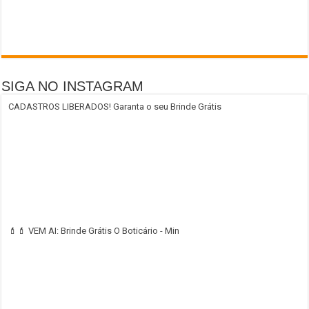
SIGA NO INSTAGRAM
CADASTROS LIBERADOS! Garanta o seu Brinde Grátis
💄💄 VEM AI: Brinde Grátis O Boticário - Min