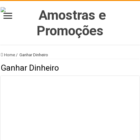
Home
/
Ganhar Dinheiro
Ganhar Dinheiro