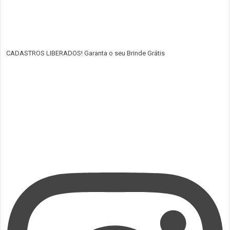
CADASTROS LIBERADOS! Garanta o seu Brinde Grátis