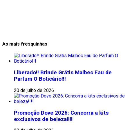
As mais fresquinhas
Liberado!! Brinde Grátis Malbec Eau de
Parfum O Boticário!!!
20 de julho de 2026
Promoção Dove 2026: Concorra a kits
exclusivos de beleza!!!!