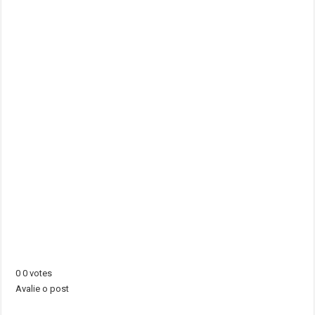
0
0
votes
Avalie o post