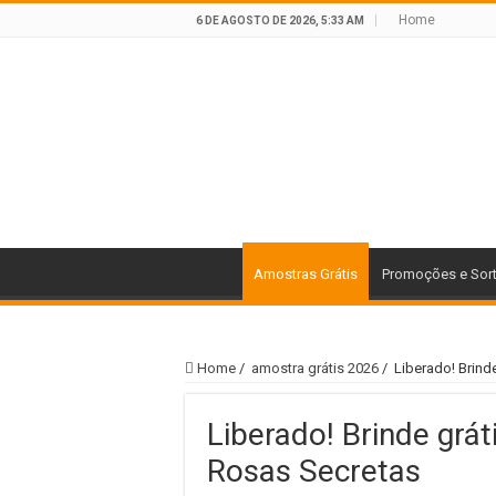
Home
6 DE AGOSTO DE 2026, 5:33 AM
Amostras Grátis
Promoções e Sor
Home
/
amostra grátis 2026
/
Liberado! Brind
Liberado! Brinde grát
Rosas Secretas