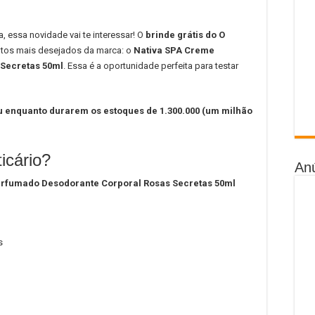
 essa novidade vai te interessar! O
brinde grátis do O
dutos mais desejados da marca: o
Nativa SPA Creme
Secretas 50ml
. Essa é a oportunidade perfeita para testar
u enquanto durarem os estoques de 1.300.000 (um milhão
icário?
An
rfumado Desodorante Corporal Rosas Secretas 50ml
s