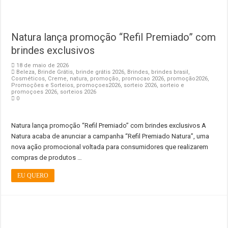
Natura lança promoção “Refil Premiado” com
brindes exclusivos
18 de maio de 2026
Beleza
,
Brinde Grátis
,
brinde grátis 2026
,
Brindes
,
brindes brasil
,
Cosméticos
,
Creme
,
natura
,
promoção
,
promocao 2026
,
promoção2026
,
Promoções e Sorteios
,
promoçoes2026
,
sorteio 2026
,
sorteio e
promoçoes 2026
,
sorteios 2026
0
Natura lança promoção “Refil Premiado” com brindes exclusivos A
Natura acaba de anunciar a campanha “Refil Premiado Natura”, uma
nova ação promocional voltada para consumidores que realizarem
compras de produtos …
EU QUERO