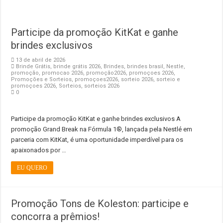
Participe da promoção KitKat e ganhe
brindes exclusivos
13 de abril de 2026
Brinde Grátis
,
brinde grátis 2026
,
Brindes
,
brindes brasil
,
Nestle
,
promoção
,
promocao 2026
,
promoção2026
,
promoçoes 2026
,
Promoções e Sorteios
,
promoçoes2026
,
sorteio 2026
,
sorteio e
promoçoes 2026
,
Sorteios
,
sorteios 2026
0
Participe da promoção KitKat e ganhe brindes exclusivos A
promoção Grand Break na Fórmula 1®, lançada pela Nestlé em
parceria com KitKat, é uma oportunidade imperdível para os
apaixonados por …
EU QUERO
Promoção Tons de Koleston: participe e
concorra a prêmios!