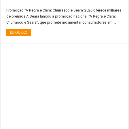
Promoção “A Regra é Clara: Churrasco é Seara”2026 oferece milhares
de prêmios A Seara lançou a promoção nacional “A Regra é Clara:
Churrasco é Seara”, que promete movimentar consumidores em …
EU QUERO