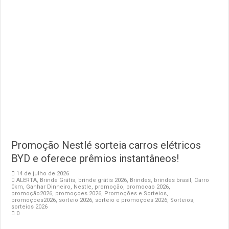
Promoção Nestlé sorteia carros elétricos
BYD e oferece prêmios instantâneos!
14 de julho de 2026
ALERTA
,
Brinde Grátis
,
brinde grátis 2026
,
Brindes
,
brindes brasil
,
Carro
0km
,
Ganhar Dinheiro
,
Nestle
,
promoção
,
promocao 2026
,
promoção2026
,
promoçoes 2026
,
Promoções e Sorteios
,
promoçoes2026
,
sorteio 2026
,
sorteio e promoçoes 2026
,
Sorteios
,
sorteios 2026
0