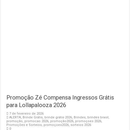
Promoção Zé Compensa Ingressos Grátis
para Lollapalooza 2026
7 de fevereiro de 2026
ALERTA
,
Brinde Grátis
,
brinde grátis 2026
,
Brindes
,
brindes brasil
,
promoção
,
promocao 2026
,
promoção2026
,
promoçoes 2026
,
Promoções e Sorteios
,
promoçoes2026
,
sorteios 2026
0