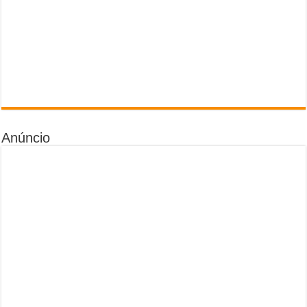
Anúncio