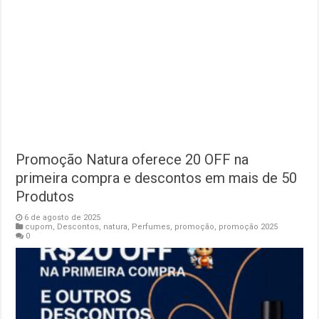
Promoção Natura oferece 20 OFF na
primeira compra e descontos em mais de 50
Produtos
6 de agosto de 2025
cupom
,
Descontos
,
natura
,
Perfumes
,
promoção
,
promoção 2025
0