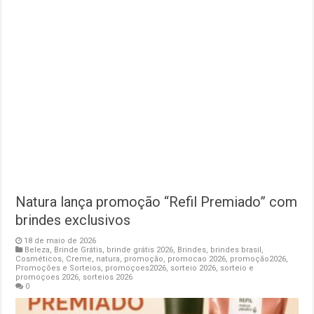
Natura lança promoção “Refil Premiado” com
brindes exclusivos
18 de maio de 2026
Beleza
,
Brinde Grátis
,
brinde grátis 2026
,
Brindes
,
brindes brasil
,
Cosméticos
,
Creme
,
natura
,
promoção
,
promocao 2026
,
promoção2026
,
Promoções e Sorteios
,
promoçoes2026
,
sorteio 2026
,
sorteio e
promoçoes 2026
,
sorteios 2026
0