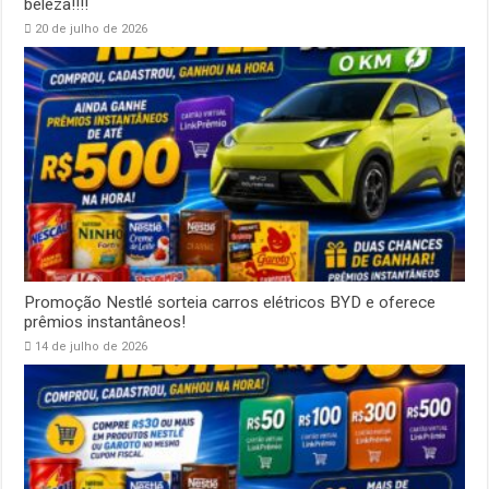
beleza!!!!
20 de julho de 2026
Promoção Nestlé sorteia carros elétricos BYD e oferece
prêmios instantâneos!
14 de julho de 2026