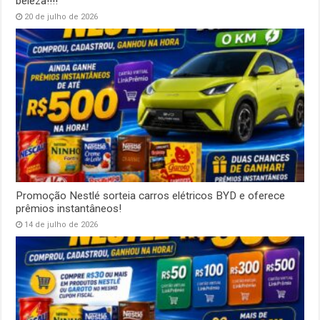
beleza!!!!
20 de julho de 2026
Promoção Nestlé sorteia carros elétricos BYD e oferece
prêmios instantâneos!
14 de julho de 2026