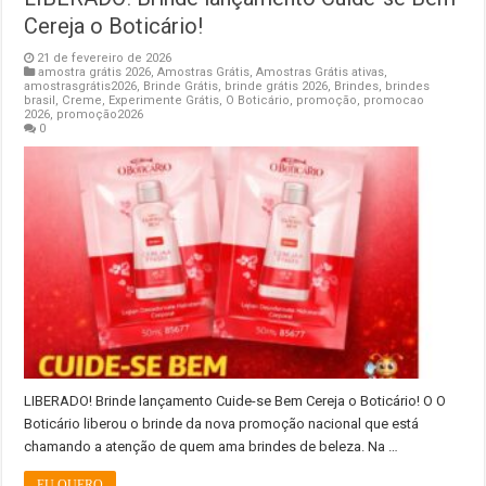
Cereja o Boticário!
21 de fevereiro de 2026
amostra grátis 2026
,
Amostras Grátis
,
Amostras Grátis ativas
,
amostrasgrátis2026
,
Brinde Grátis
,
brinde grátis 2026
,
Brindes
,
brindes
brasil
,
Creme
,
Experimente Grátis
,
O Boticário
,
promoção
,
promocao
2026
,
promoção2026
0
LIBERADO! Brinde lançamento Cuide-se Bem Cereja o Boticário! O O
Boticário liberou o brinde da nova promoção nacional que está
chamando a atenção de quem ama brindes de beleza. Na …
EU QUERO