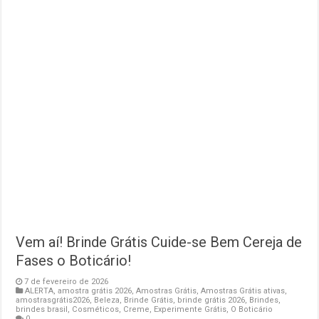
Vem aí! Brinde Grátis Cuide-se Bem Cereja de
Fases o Boticário!
7 de fevereiro de 2026
ALERTA
,
amostra grátis 2026
,
Amostras Grátis
,
Amostras Grátis ativas
,
amostrasgrátis2026
,
Beleza
,
Brinde Grátis
,
brinde grátis 2026
,
Brindes
,
brindes brasil
,
Cosméticos
,
Creme
,
Experimente Grátis
,
O Boticário
0