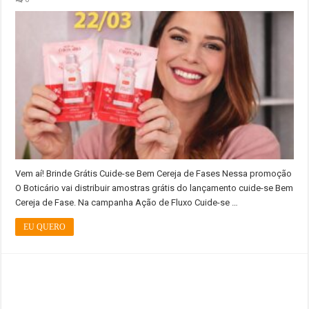
Vem aí! Brinde Grátis Cuide-se Bem Cereja de Fases Nessa promoção
O Boticário vai distribuir amostras grátis do lançamento cuide-se Bem
Cereja de Fase. Na campanha Ação de Fluxo Cuide-se …
EU QUERO