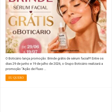
O Boticário lança promoção: Brinde grátis de sérum facial!!! Entre os
dias 29 de junho e 19 de julho de 2026, o Grupo Boticário realizará a
promoção “Ação de Fluxo …
EU QUERO