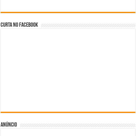
Curta no facebook
Anúncio