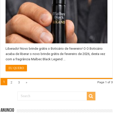
Liberado! Novo brinde grátis o Boticário de fevereiro! O O Boticário
acaba de liberar o novo brinde grátis de fevereiro de 2026, desta vez
com a fragrância Malbec Black Legend …
EU QUERO
1
2
3
»
Page 1 of 3
Anuncio