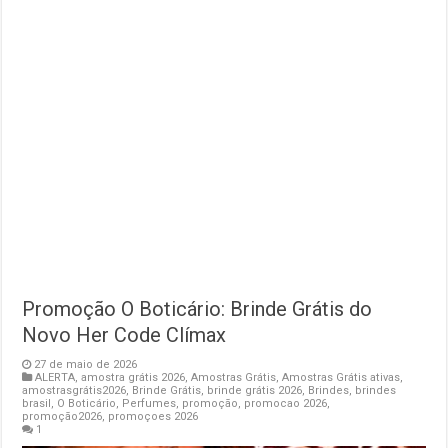
Promoção O Boticário: Brinde Grátis do
Novo Her Code Clímax
27 de maio de 2026
ALERTA
,
amostra grátis 2026
,
Amostras Grátis
,
Amostras Grátis ativas
,
amostrasgrátis2026
,
Brinde Grátis
,
brinde grátis 2026
,
Brindes
,
brindes
brasil
,
O Boticário
,
Perfumes
,
promoção
,
promocao 2026
,
promoção2026
,
promoçoes 2026
1