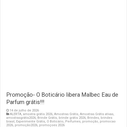
Promoção- O Boticário libera Malbec Eau de
Parfum grátis!!!
14 de julho de 2026
ALERTA
,
amostra grátis 2026
,
Amostras Grátis
,
Amostras Grátis ativas
,
amostrasgrátis2026
,
Brinde Grátis
,
brinde grátis 2026
,
Brindes
,
brindes
brasil
,
Experimente Grátis
,
O Boticário
,
Perfumes
,
promoção
,
promocao
2026
,
promoção2026
,
promoçoes 2026