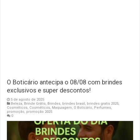
O Boticário antecipa o 08/08 com brindes
exclusivos e super descontos!
5 de agosto de 2025
Beleza
,
Brinde Grátis
,
Brindes
,
brindes brasil
,
brindes gratis 2025
,
Cosméticos
,
Cosméticos
,
Maquiagem
,
O Boticário
,
Perfumes
,
promoção
,
promoção 2025
0