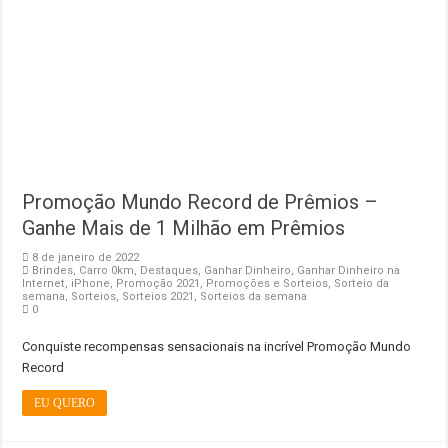
Promoção Mundo Record de Prêmios –
Ganhe Mais de 1 Milhão em Prêmios
8 de janeiro de 2022
Brindes
,
Carro 0km
,
Destaques
,
Ganhar Dinheiro
,
Ganhar Dinheiro na
Internet
,
iPhone
,
Promoção 2021
,
Promoções e Sorteios
,
Sorteio da
semana
,
Sorteios
,
Sorteios 2021
,
Sorteios da semana
0
Conquiste recompensas sensacionais na incrível Promoção Mundo
Record
EU QUERO