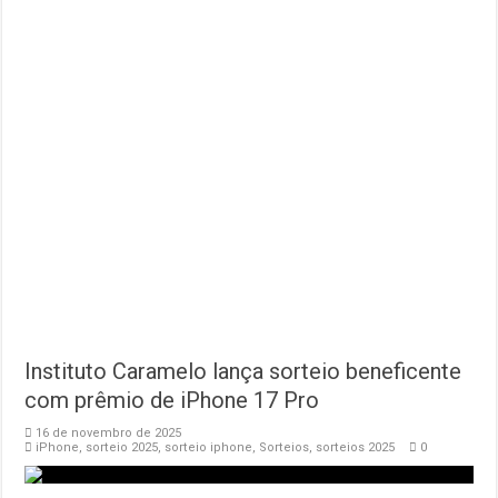
Instituto Caramelo lança sorteio beneficente
com prêmio de iPhone 17 Pro
16 de novembro de 2025
iPhone
,
sorteio 2025
,
sorteio iphone
,
Sorteios
,
sorteios 2025
0