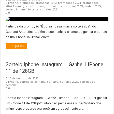
iPhone
,
promoção
,
promoção 2023
,
promocoes 2024
,
promoçoes
2024
,
Promoções e Sorteios
,
promocoes e sorteios 2024
,
sorteio 2024
,
sorteio iphone
,
Sorteios
,
sorteios 2024
0
Participe da promoção “É coisa nossa, mas a sorte é sua”, do
Guaraná Antarctica e, além disso, tenha a chance de ganhar o sorteio
de um iPhone 15. Afinal, quem …
EU QUERO
Sorteio Iphone Instagram – Ganhe 1 iPhone
11 de 128GB
15 de outubro de 2022
iPhone
,
Sorteio da semana
,
Sorteios
,
Sorteios 2022
,
Sorteios da
semana
0
Sorteio Iphone Instagram – Ganhe 1 iPhone 11 de 128GB Quer ganhar
um iPhone 11 de 128gb? Então não perca esse super Sorteio dos
Influencers preparou pra você em agradecimento a …