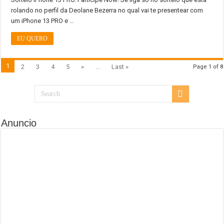
rolando no perfil da Deolane Bezerra no qual vai te presentear com
um iPhone 13 PRO e …
EU QUERO
1
2
3
4
5
»
...
Last »
Page 1 of 8
Anuncio