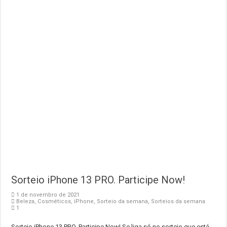
Sorteio iPhone 13 PRO. Participe Now!
1 de novembro de 2021
Beleza
,
Cosméticos
,
iPhone
,
Sorteio da semana
,
Sorteios da semana
1
Sorteio iPhone 13 PRO. Participe Now! Se liga só no sorteio que está