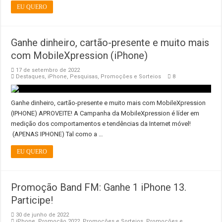
EU QUERO
Ganhe dinheiro, cartão-presente e muito mais
com MobileXpression (iPhone)
17 de setembro de 2022
Destaques
,
iPhone
,
Pesquisas
,
Promoções e Sorteios
8
Ganhe dinheiro, cartão-presente e muito mais com MobileXpression
(IPHONE) APROVEITE! A Campanha da MobileXpression é líder em
medição dos comportamentos e tendências da Internet móvel!
(APENAS IPHONE) Tal como a …
EU QUERO
Promoção Band FM: Ganhe 1 iPhone 13.
Participe!
30 de junho de 2022
iPhone
,
Promoção 2022
,
Promoções e Sorteios
,
Promoções e