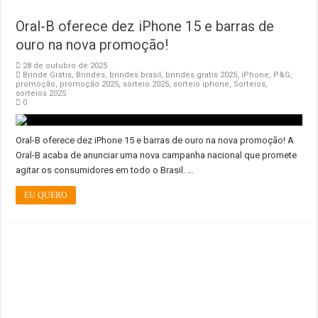
Oral-B oferece dez iPhone 15 e barras de
ouro na nova promoção!
28 de outubro de 2025
Brinde Grátis
,
Brindes
,
brindes brasil
,
brindes gratis 2025
,
iPhone
,
P&G
,
promoção
,
promoção 2025
,
sorteio 2025
,
sorteio iphone
,
Sorteios
,
sorteios 2025
0
Oral-B oferece dez iPhone 15 e barras de ouro na nova promoção! A
Oral-B acaba de anunciar uma nova campanha nacional que promete
agitar os consumidores em todo o Brasil. …
EU QUERO